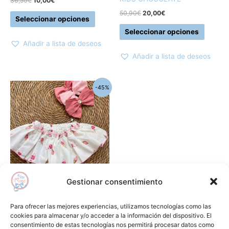
36,50
€
10,00
€
la
la
50,90
€
20,00
€
Seleccionar opciones
página
página
Seleccionar opciones
de
de
Añadir a lista de deseos
producto
produc
Añadir a lista de deseos
El
El
Este
-45%
precio
precio
producto
original
actual
era:
es:
tiene
27,50€.
15,00€.
múltiples
variantes.
Las
opciones
se
Gestionar consentimiento
pueden
Peleles, ranitas y cubrepañales
elegir
Braga helados MY BELLA
Para ofrecer las mejores experiencias, utilizamos tecnologías como las
en
MOON
cookies para almacenar y/o acceder a la información del dispositivo. El
consentimiento de estas tecnologías nos permitirá procesar datos como
la
27,50
€
15,00
€