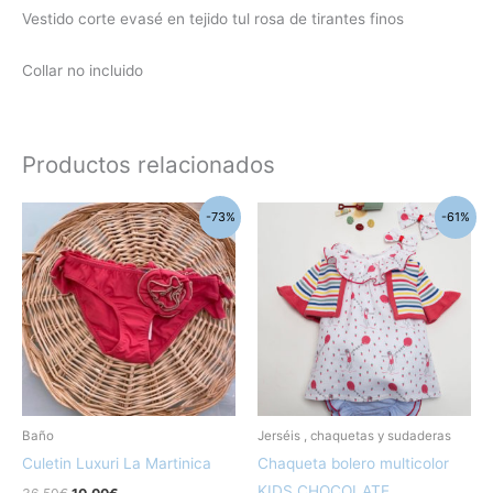
Vestido corte evasé en tejido tul rosa de tirantes finos
Collar no incluido
Productos relacionados
El
El
El
El
Este
Este
-73%
-61%
precio
precio
precio
precio
producto
produc
original
actual
original
actual
era:
es:
era:
es:
tiene
tiene
36,50€.
10,00€.
50,90€.
20,00€.
múltiples
múltipl
variantes.
variant
Las
Las
opciones
opcion
se
se
pueden
pueden
Baño
Jerséis , chaquetas y sudaderas
elegir
elegir
Culetin Luxuri La Martinica
Chaqueta bolero multicolor
en
en
KIDS CHOCOLATE