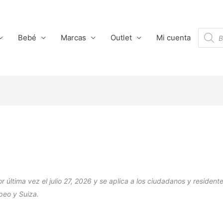
Búsqu
Bebé
Marcas
Outlet
Mi cuenta
de
produc
r última vez el julio 27, 2026 y se aplica a los ciudadanos y resident
peo y Suiza.