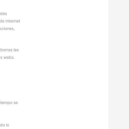
edes
de Internet
pciones,
borras las
as webs.
 tiempo se
do lo