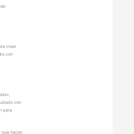
 de
ra crear
ebs con
sta»,
rustado con
n para
er que hacen