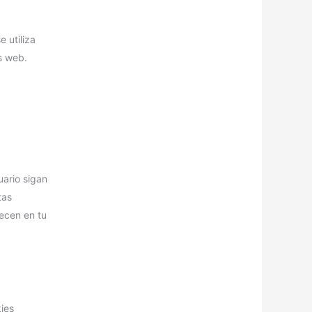
 utiliza
s web.
uario sigan
tas
necen en tu
kies