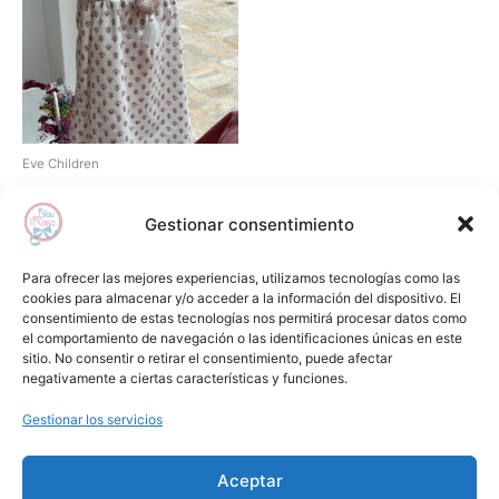
múltiples
variantes.
Las
opciones
se
pueden
Eve Children
elegir
Vestido tirantes flor EVE
en
CHILDREN
Gestionar consentimiento
la
66,90
€
página
Para ofrecer las mejores experiencias, utilizamos tecnologías como las
Seleccionar opciones
cookies para almacenar y/o acceder a la información del dispositivo. El
de
consentimiento de estas tecnologías nos permitirá procesar datos como
producto
el comportamiento de navegación o las identificaciones únicas en este
Añadir a lista de deseos
sitio. No consentir o retirar el consentimiento, puede afectar
negativamente a ciertas características y funciones.
Gestionar los servicios
Aceptar