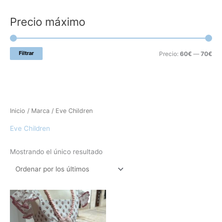
i
i
Precio máximo
m
m
o
o
Filtrar
Precio:
60€
—
70€
Inicio
/
Marca
/ Eve Children
Eve Children
Mostrando el único resultado
Este
producto
tiene