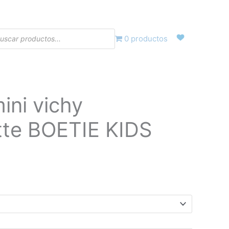
eda
0 productos
tos
ini vichy
ecio
tte BOETIE KIDS
tual
:
5,75€.