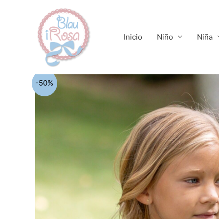
Ir
al
contenido
Inicio
Niño
Niña
-50%