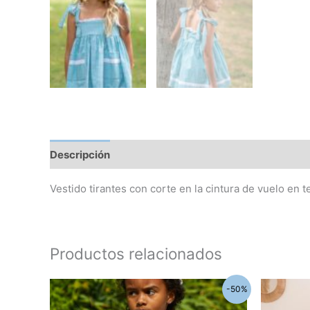
Descripción
Información adicional
Vestido tirantes con corte en la cintura de vuelo en t
Productos relacionados
El
El
El
Este
-50%
precio
precio
pre
producto
original
actual
ori