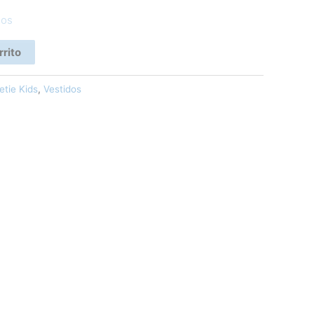
eos
rrito
etie Kids
,
Vestidos