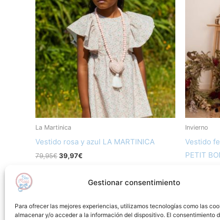
era:
es:
era
tiene
79,95€.
39,97€.
49,
múltiples
variantes.
Las
opciones
se
pueden
elegir
en
La Martinica
Invierno
la
Vestido rosa y azul LA MARTINICA
Vestido f
página
PETIT B
79,95
€
39,97
€
de
49,05
€
24
producto
Seleccionar opciones
Gestionar consentimiento
Sel
Añadir a lista de deseos
Para ofrecer las mejores experiencias, utilizamos tecnologías como las coo
almacenar y/o acceder a la información del dispositivo. El consentimiento 
Añadir