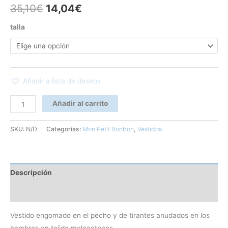
35,10
€
14,04
€
talla
Añadir a lista de deseos
Añadir al carrito
SKU:
N/D
Categorías:
Mon Petit Bonbon
,
Vestidos
Descripción
Información adicional
Vestido engomado en el pecho y de tirantes anudados en los
hombros en tejido melocotones