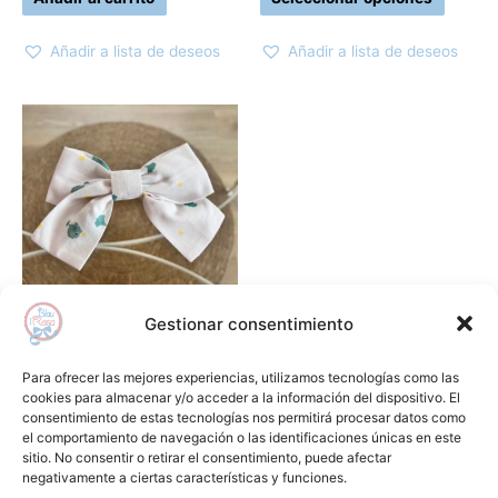
de
produc
Añadir a lista de deseos
Añadir a lista de deseos
Gestionar consentimiento
Complementos
Lazo niña fondo marino MON
Para ofrecer las mejores experiencias, utilizamos tecnologías como las
PETIT BONBON
cookies para almacenar y/o acceder a la información del dispositivo. El
consentimiento de estas tecnologías nos permitirá procesar datos como
8,55
€
el comportamiento de navegación o las identificaciones únicas en este
sitio. No consentir o retirar el consentimiento, puede afectar
Añadir al carrito
negativamente a ciertas características y funciones.