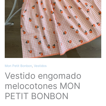
Mon Petit Bonbon
,
Vestidos
Vestido engomado
melocotones MON
PETIT BONBON