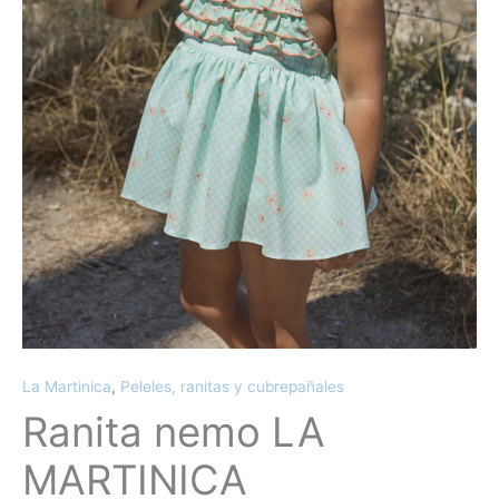
La Martinica
,
Peleles, ranitas y cubrepañales
Ranita nemo LA
MARTINICA