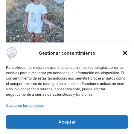
precio
precio
producto
original
actual
era:
es:
tiene
28,90€.
20,00€.
múltiples
variantes.
Las
opciones
se
Gestionar consentimiento
pueden
Baño
elegir
Boxer licra estrella fugaz LA
Para ofrecer las mejores experiencias, utilizamos tecnologías como las
en
MARTINICA
cookies para almacenar y/o acceder a la información del dispositivo. El
consentimiento de estas tecnologías nos permitirá procesar datos como
la
28,90
€
20,00
€
el comportamiento de navegación o las identificaciones únicas en este
página
sitio. No consentir o retirar el consentimiento, puede afectar
Seleccionar opciones
de
negativamente a ciertas características y funciones.
producto
Gestionar los servicios
Añadir a lista de deseos
Aceptar
Aviso Legal
Condiciones de Compra