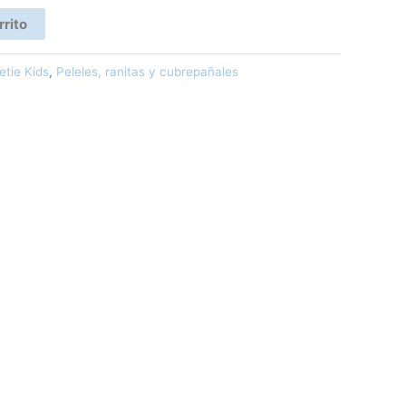
rrito
etie Kids
,
Peleles, ranitas y cubrepañales