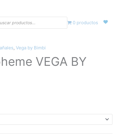
eda
0 productos
tos
pañales
,
Vega by Bimbi
l
boheme VEGA BY
recio
ctual
s:
3,60€.