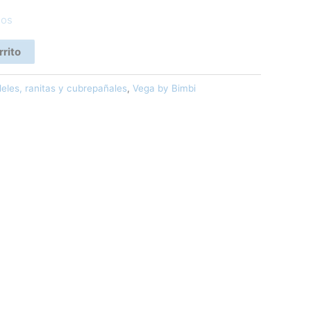
eos
rrito
leles, ranitas y cubrepañales
,
Vega by Bimbi