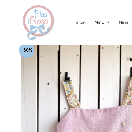
Ir
al
contenido
Inicio
Niño
Niña
-60%