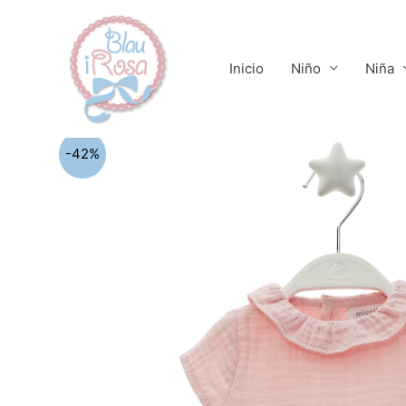
Ir
al
contenido
Inicio
Niño
Niña
-42%