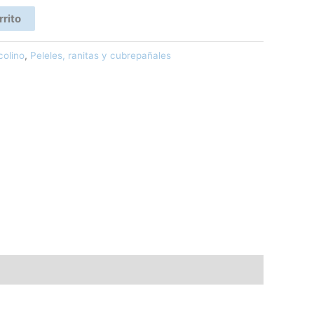
rrito
colino
,
Peleles, ranitas y cubrepañales