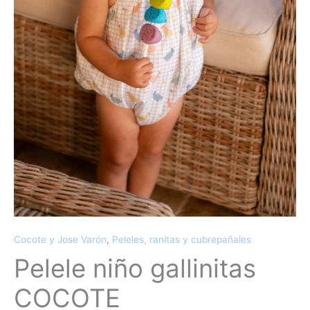
Cocote y Jose Varón
,
Peleles, ranitas y cubrepañales
Pelele niño gallinitas
COCOTE