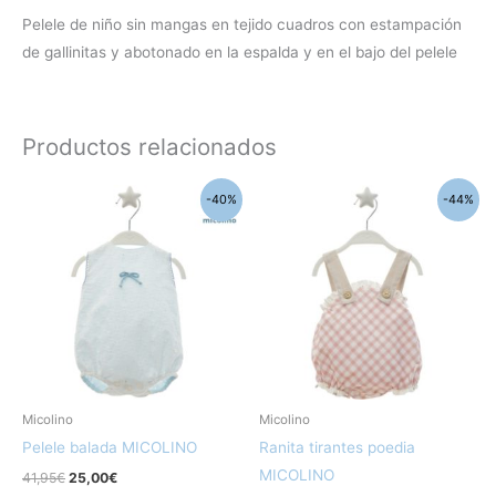
Pelele de niño sin mangas en tejido cuadros con estampación
de gallinitas y abotonado en la espalda y en el bajo del pelele
Productos relacionados
El
El
El
El
Este
Este
-40%
-44%
precio
precio
precio
precio
producto
produc
original
actual
original
actual
era:
es:
era:
es:
tiene
tiene
41,95€.
25,00€.
35,95€.
20,00€.
múltiples
múltipl
variantes.
variant
Las
Las
opciones
opcion
se
se
pueden
pueden
Micolino
Micolino
elegir
elegir
Pelele balada MICOLINO
Ranita tirantes poedia
en
en
MICOLINO
41,95
€
25,00
€