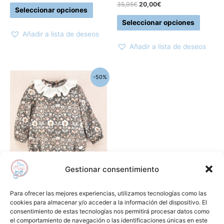
la
la
35,95
€
20,00
€
Seleccionar opciones
página
página
Seleccionar opciones
de
de
Añadir a lista de deseos
producto
produc
Añadir a lista de deseos
El
El
Este
-50%
precio
precio
producto
original
actual
era:
es:
tiene
45,90€.
22,95€.
múltiples
variantes.
Las
opciones
se
Gestionar consentimiento
pueden
Cocote y Jose Varón
elegir
Pelele flores fondo oscuro
Para ofrecer las mejores experiencias, utilizamos tecnologías como las
en
COCOTE
cookies para almacenar y/o acceder a la información del dispositivo. El
consentimiento de estas tecnologías nos permitirá procesar datos como
la
45,90
€
22,95
€
el comportamiento de navegación o las identificaciones únicas en este