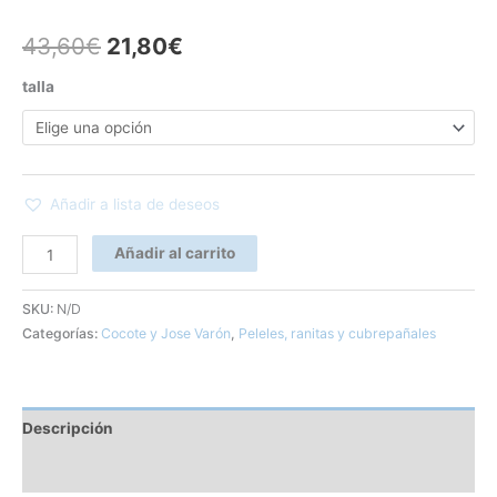
43,60
€
21,80
€
talla
Añadir a lista de deseos
Añadir al carrito
SKU:
N/D
Categorías:
Cocote y Jose Varón
,
Peleles, ranitas y cubrepañales
Descripción
Información adicional