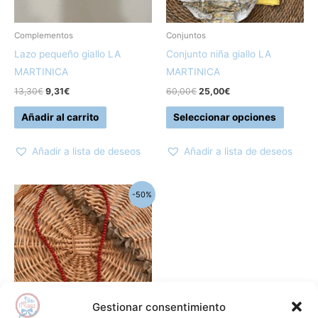
se
pueden
Complementos
Conjuntos
elegir
Lazo pequeño giallo LA
Conjunto niña giallo LA
en
MARTINICA
MARTINICA
la
13,30
€
9,31
€
60,00
€
25,00
€
página
Añadir al carrito
Seleccionar opciones
de
produc
Añadir a lista de deseos
Añadir a lista de deseos
El
El
-50%
precio
precio
original
actual
era:
es:
15,55€.
7,75€.
Gestionar consentimiento