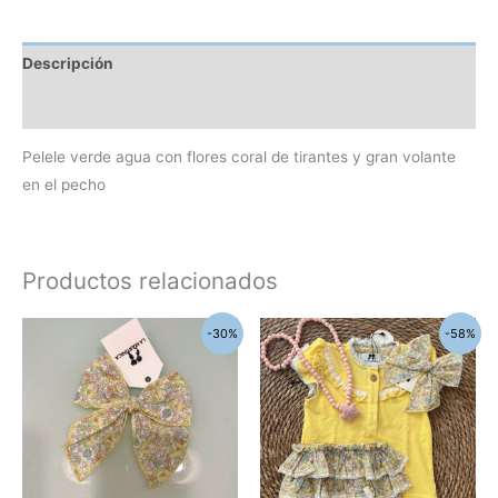
Descripción
Información adicional
Pelele verde agua con flores coral de tirantes y gran volante
en el pecho
Productos relacionados
El
El
El
El
Este
-30%
-58%
precio
precio
precio
precio
produc
original
actual
original
actual
era:
es:
era:
es:
tiene
13,30€.
9,31€.
60,00€.
25,00€.
múltipl
variant
Las
opcion