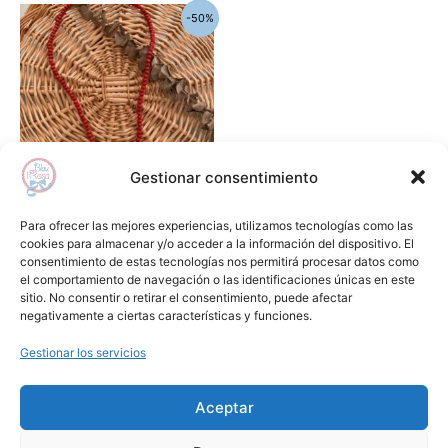
El
El
-50%
precio
precio
original
actual
era:
es:
15,55€.
7,75€.
Gestionar consentimiento
Complementos
Para ofrecer las mejores experiencias, utilizamos tecnologías como las
Collar La Martinica
cookies para almacenar y/o acceder a la información del dispositivo. El
consentimiento de estas tecnologías nos permitirá procesar datos como
15,55
€
7,75
€
el comportamiento de navegación o las identificaciones únicas en este
sitio. No consentir o retirar el consentimiento, puede afectar
Añadir al carrito
negativamente a ciertas características y funciones.
Gestionar los servicios
Añadir a lista de deseos
Aceptar
Aviso Legal
Condiciones de Compra