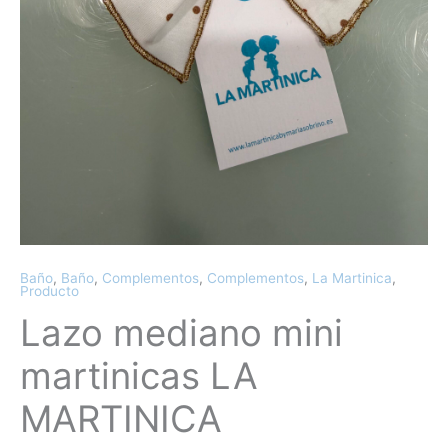
Baño
,
Baño
,
Complementos
,
Complementos
,
La Martinica
,
Producto
Lazo mediano mini
martinicas LA
MARTINICA