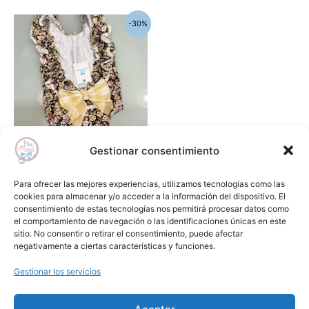
El
El
Este
-30%
precio
precio
producto
original
actual
era:
es:
tiene
42,20€.
29,54€.
múltiples
variantes.
Las
opciones
se
Gestionar consentimiento
pueden
Baño
elegir
Bañador niña bambu LA
Para ofrecer las mejores experiencias, utilizamos tecnologías como las
en
MARTINICA
cookies para almacenar y/o acceder a la información del dispositivo. El
consentimiento de estas tecnologías nos permitirá procesar datos como
la
42,20
€
29,54
€
el comportamiento de navegación o las identificaciones únicas en este
página
sitio. No consentir o retirar el consentimiento, puede afectar
Seleccionar opciones
de
negativamente a ciertas características y funciones.
producto
Gestionar los servicios
Añadir a lista de deseos