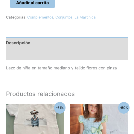
Añadir al carrito
Categorías:
Complementos
,
Conjuntos
,
La Martinica
Descripción
Información adicional
Lazo de niña en tamaño mediano y tejido flores con pinza
Productos relacionados
El
El
El
El
Este
Este
-61%
-50%
precio
precio
precio
precio
producto
produc
original
actual
original
actual
era:
es:
era:
es:
tiene
tiene
51,05€.
20,00€.
81,10€.
40,55€.
múltiples
múltipl