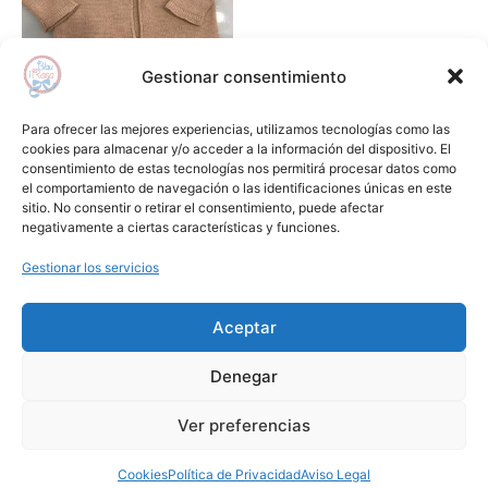
Las
opciones
se
Gestionar consentimiento
pueden
Jerséis , chaquetas y sudaderas
elegir
Chaqueta bebe niño larga
Para ofrecer las mejores experiencias, utilizamos tecnologías como las
en
ibiza LA MARTINICA
cookies para almacenar y/o acceder a la información del dispositivo. El
consentimiento de estas tecnologías nos permitirá procesar datos como
la
44,40
€
22,20
€
el comportamiento de navegación o las identificaciones únicas en este
página
sitio. No consentir o retirar el consentimiento, puede afectar
Seleccionar opciones
de
negativamente a ciertas características y funciones.
producto
Gestionar los servicios
Añadir a lista de deseos
Aceptar
Aviso Legal
Condiciones de Compra
Denegar
Política de Privacidad
Cookies
1
Ver preferencias
Copyright © 2024 Blauirosa.es | by
Lilamkt.com
Cookies
Política de Privacidad
Aviso Legal