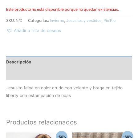
Este producto no está disponible porque no quedan existencias.
SKU:
N/D
Categorías:
Invierno
,
Jesusitos y vestidos
,
Pio Pio
Añadir a lista de deseos
Descripción
Información adicional
Jesusito felpa en color crudo con volante y braga en tejido
liberty con estampación de ocas
Productos relacionados
El
El
El
El
Este
-50%
-68%