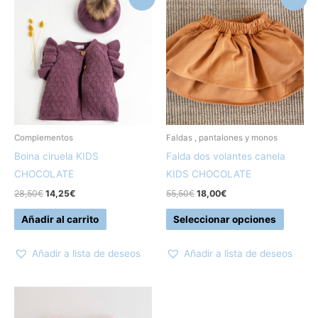
precio
precio
precio
precio
produc
original
actual
original
actual
era:
es:
era:
es:
tiene
28,50€.
14,25€.
55,50€.
18,00€.
múltipl
variant
Las
opcion
se
pueden
Complementos
Faldas , pantalones y monos
elegir
Boina ciruela KIDS
Falda dos volantes canela
en
CHOCOLATE
KIDS CHOCOLATE
la
28,50
€
14,25
€
55,50
€
18,00
€
página
Añadir al carrito
Seleccionar opciones
de
produc
Añadir a lista de deseos
Añadir a lista de deseos