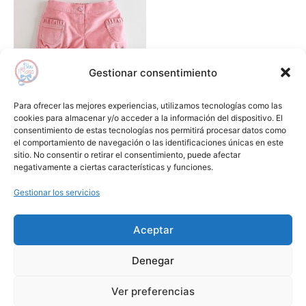
Gestionar consentimiento
Para ofrecer las mejores experiencias, utilizamos tecnologías como las
Bebé
cookies para almacenar y/o acceder a la información del dispositivo. El
consentimiento de estas tecnologías nos permitirá procesar datos como
Short bebé niña coral
el comportamiento de navegación o las identificaciones únicas en este
sitio. No consentir o retirar el consentimiento, puede afectar
Leer más
negativamente a ciertas características y funciones.
Gestionar los servicios
Añadir a lista de deseos
Aceptar
Aviso Legal
Condiciones de Compra
Denegar
Política de Privacidad
Cookies
1
Ver preferencias
Copyright © 2024 Blauirosa.es | by
Lilamkt.com