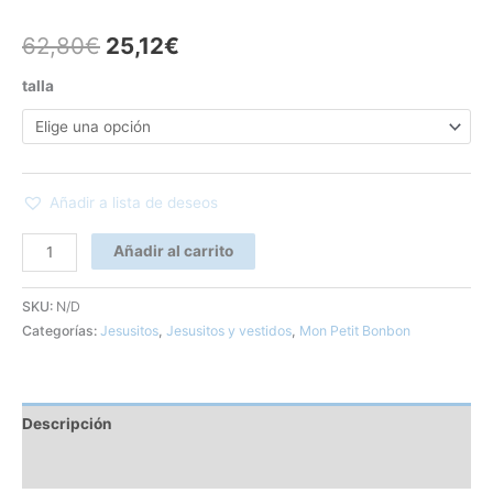
62,80
€
25,12
€
talla
Añadir a lista de deseos
Añadir al carrito
SKU:
N/D
Categorías:
Jesusitos
,
Jesusitos y vestidos
,
Mon Petit Bonbon
Descripción
Información adicional