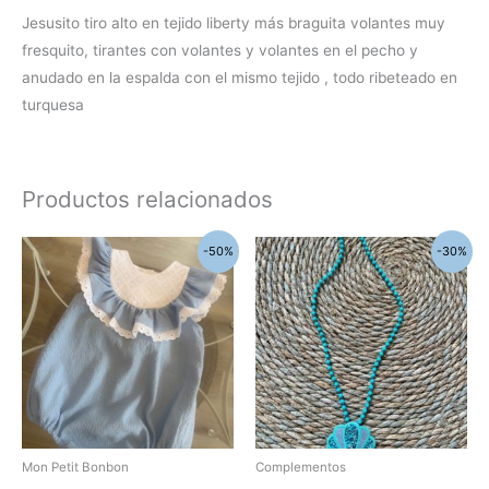
Jesusito tiro alto en tejido liberty más braguita volantes muy
fresquito, tirantes con volantes y volantes en el pecho y
anudado en la espalda con el mismo tejido , todo ribeteado en
turquesa
Productos relacionados
El
El
El
El
Este
-50%
-30%
precio
precio
precio
precio
producto
original
actual
original
actual
era:
es:
era:
es:
tiene
44,55€.
22,30€.
12,60€.
8,82€.
múltiples
variantes.
Las
opciones
se
pueden
Mon Petit Bonbon
Complementos