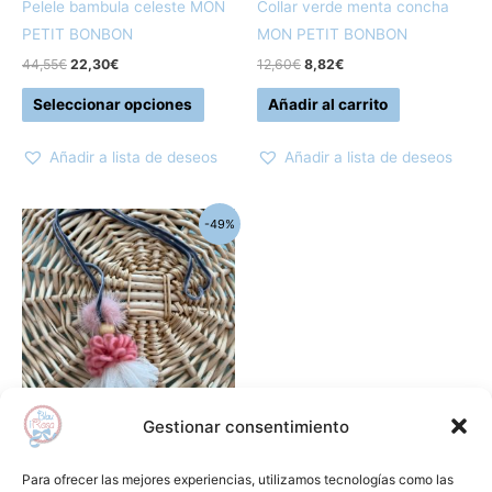
elegir
Pelele bambula celeste MON
Collar verde menta concha
en
PETIT BONBON
MON PETIT BONBON
la
44,55
€
22,30
€
12,60
€
8,82
€
página
Seleccionar opciones
Añadir al carrito
de
producto
Añadir a lista de deseos
Añadir a lista de deseos
El
El
-49%
precio
precio
original
actual
era:
es:
19,80€.
10,00€.
Gestionar consentimiento
Complementos
Collar muñeca pompon rosa
Para ofrecer las mejores experiencias, utilizamos tecnologías como las