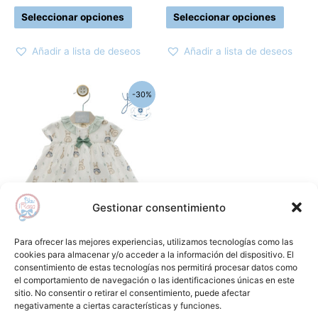
página
página
Seleccionar opciones
Seleccionar opciones
de
de
producto
produc
Añadir a lista de deseos
Añadir a lista de deseos
El
El
Este
-30%
precio
precio
producto
original
actual
era:
es:
tiene
49,95€.
34,90€.
múltiples
variantes.
Las
opciones
Gestionar consentimiento
se
pueden
Jesusitos y vestidos
Para ofrecer las mejores experiencias, utilizamos tecnologías como las
elegir
Jesusito magia YOEDU
cookies para almacenar y/o acceder a la información del dispositivo. El
consentimiento de estas tecnologías nos permitirá procesar datos como
en
49,95
€
34,90
€
el comportamiento de navegación o las identificaciones únicas en este
la
sitio. No consentir o retirar el consentimiento, puede afectar
Seleccionar opciones
página
negativamente a ciertas características y funciones.