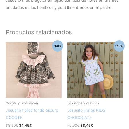
Jesusito más braguita en tejido bambula de flores en tirantes
anudados en los hombros y puntilla entredos en el pecho
Productos relacionados
El
El
El
El
Este
Este
-50%
-50%
precio
precio
precio
precio
producto
produc
original
actual
original
actual
era:
es:
era:
es:
tiene
tiene
68,90€.
34,45€.
76,90€.
38,45€.
múltiples
múltipl
variantes.
variant
Las
Las
opciones
opcion
se
se
pueden
pueden
Cocote y Jose Varón
Jesusitos y vestidos
elegir
elegir
Jesusito flores fondo oscuro
Jesusito jirafas KIDS
en
en
COCOTE
CHOCOLATE
la
la
68,90
€
34,45
€
76,90
€
38,45
€