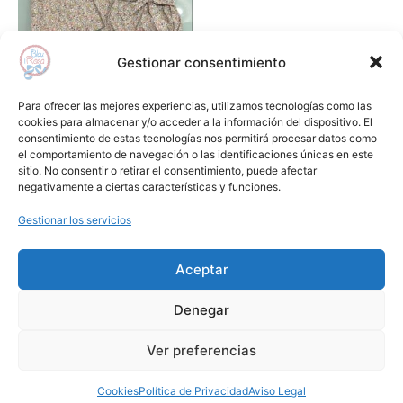
Las
opciones
se
Gestionar consentimiento
pueden
Jesusitos y vestidos
elegir
Jesusito flores tirantes
Para ofrecer las mejores experiencias, utilizamos tecnologías como las
en
PALOMA DE LA O
cookies para almacenar y/o acceder a la información del dispositivo. El
consentimiento de estas tecnologías nos permitirá procesar datos como
la
62,00
€
28,00
€
el comportamiento de navegación o las identificaciones únicas en este
página
sitio. No consentir o retirar el consentimiento, puede afectar
Seleccionar opciones
de
negativamente a ciertas características y funciones.
producto
Gestionar los servicios
Añadir a lista de deseos
Aceptar
Aviso Legal
Condiciones de Compra
Denegar
Política de Privacidad
Cookies
1
Ver preferencias
Copyright © 2024 Blauirosa.es | by
Lilamkt.com
Cookies
Política de Privacidad
Aviso Legal