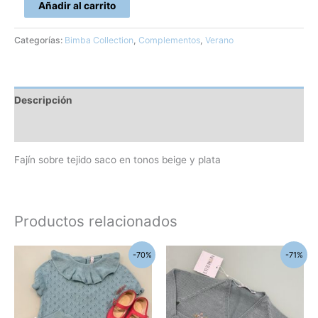
Añadir al carrito
Categorías:
Bimba Collection
,
Complementos
,
Verano
Descripción
Información adicional
Fajín sobre tejido saco en tonos beige y plata
Productos relacionados
El
El
El
El
Este
Este
-70%
-71%
precio
precio
precio
precio
producto
produc
original
actual
original
actual
era:
es:
era:
es:
tiene
tiene
43,00€.
13,00€.
35,00€.
10,00€.
múltiples
múltipl