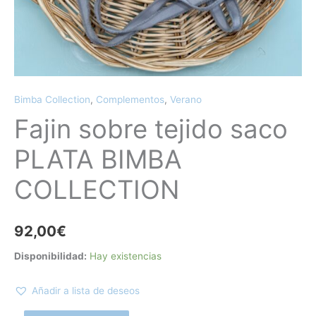
Bimba Collection
,
Complementos
,
Verano
Fajin sobre tejido saco
PLATA BIMBA
COLLECTION
92,00
€
Disponibilidad:
Hay existencias
Añadir a lista de deseos