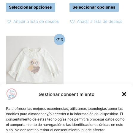
la
la
Seleccionar opciones
Seleccionar opciones
página
página
de
de
Añadir a lista de deseos
Añadir a lista de deseos
producto
produc
El
El
Este
-71%
precio
precio
producto
original
actual
era:
es:
tiene
64,90€.
19,00€.
múltiples
variantes.
Las
opciones
se
Gestionar consentimiento
pueden
Camisas , polos y camisetas
elegir
Camiseta Punto Crudo bebe
Para ofrecer las mejores experiencias, utilizamos tecnologías como las
en
niña NANOS
cookies para almacenar y/o acceder a la información del dispositivo. El
consentimiento de estas tecnologías nos permitirá procesar datos como
la
64,90
€
19,00
€
el comportamiento de navegación o las identificaciones únicas en este
página
sitio. No consentir o retirar el consentimiento, puede afectar
Seleccionar opciones