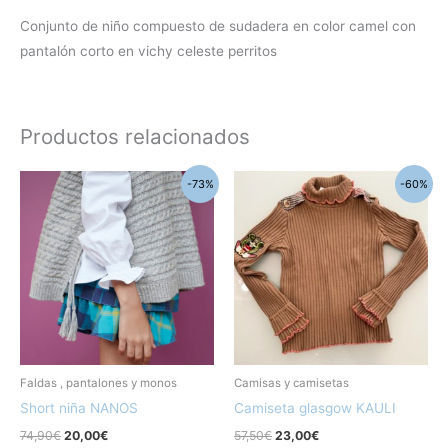
Conjunto de niño compuesto de sudadera en color camel con
pantalón corto en vichy celeste perritos
Productos relacionados
El
El
El
El
Este
Este
-73%
-60%
precio
precio
precio
precio
producto
produc
original
actual
original
actual
era:
es:
era:
es:
tiene
tiene
74,90€.
20,00€.
57,50€.
23,00€.
múltiples
múltipl
variantes.
variant
Las
Las
opciones
opcion
se
se
pueden
pueden
Faldas , pantalones y monos
Camisas y camisetas
elegir
elegir
Short niña NANOS
Camiseta glasgow KAULI
en
en
74,90
€
20,00
€
57,50
€
23,00
€