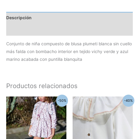
Descripción
Información adicional
Conjunto de niña compuesto de blusa plumeti blanca sin cuello
más falda con bombacho interior en tejido vichy verde y azul
marino acabada con puntilla blanquita
Productos relacionados
El
El
El
El
Este
-50%
-40%
precio
precio
precio
precio
produc
original
actual
original
actual
era:
es:
era:
es:
tiene
17,80€.
8,90€.
39,90€.
23,94€.
múltipl
variant
Las