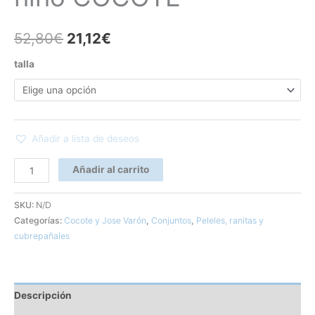
52,80
€
21,12
€
talla
Añadir a lista de deseos
Añadir al carrito
SKU:
N/D
Categorías:
Cocote y Jose Varón
,
Conjuntos
,
Peleles, ranitas y
cubrepañales
Descripción