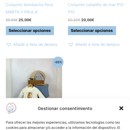
elegir
elegir
Conjunto bombacho flora
Conjunto caballito de mar PIO
en
en
MARTA Y PAULA
PIO
la
la
59,95
€
25,00
€
60,30
€
20,00
€
página
página
Seleccionar opciones
Seleccionar opciones
de
de
producto
produc
Añadir a lista de deseos
Añadir a lista de deseos
El
El
Este
-68%
precio
precio
producto
original
actual
era:
es:
tiene
62,10€.
20,00€.
múltiples
variantes.
Las
opciones
Gestionar consentimiento
se
pueden
Conjuntos
Para ofrecer las mejores experiencias, utilizamos tecnologías como las
elegir
Conjunto ardilla niño PIO PIO
cookies para almacenar y/o acceder a la información del dispositivo. El