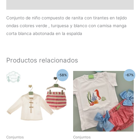
Información adicional
Conjunto de niño compuesto de ranita con tirantes en tejido
ondas colores verde , turquesa y blanco con camisa manga
corta blanca abotonada en la espalda
Productos relacionados
El
El
El
El
Este
Este
-58%
-67%
precio
precio
precio
precio
producto
produc
original
actual
original
actual
era:
es:
era:
es:
tiene
tiene
59,95€.
25,00€.
60,30€.
20,00€.
múltiples
múltipl
variantes.
variant
Las
Las
opciones
opcion
se
se
pueden
pueden
Conjuntos
Conjuntos