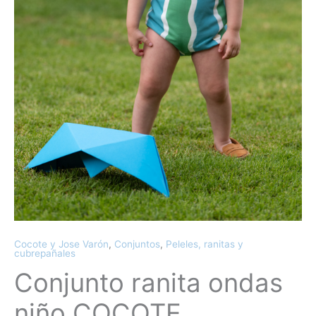
Cocote y Jose Varón
,
Conjuntos
,
Peleles, ranitas y
cubrepañales
Conjunto ranita ondas
niño COCOTE