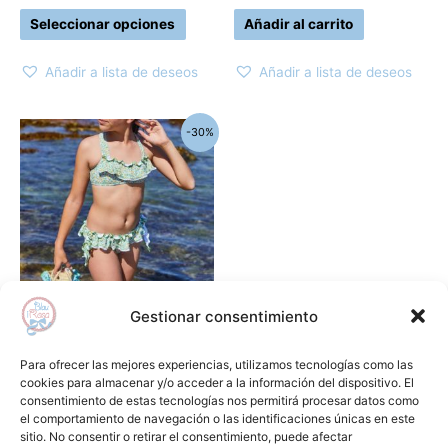
página
Seleccionar opciones
Añadir al carrito
de
producto
Añadir a lista de deseos
Añadir a lista de deseos
El
El
Este
-30%
precio
precio
producto
original
actual
era:
es:
tiene
41,10€.
28,77€.
múltiples
variantes.
Las
opciones
se
Gestionar consentimiento
pueden
Baño
elegir
Bikini formentera LA
Para ofrecer las mejores experiencias, utilizamos tecnologías como las
en
MARTINICA
cookies para almacenar y/o acceder a la información del dispositivo. El
consentimiento de estas tecnologías nos permitirá procesar datos como
la
41,10
€
28,77
€
el comportamiento de navegación o las identificaciones únicas en este
página
sitio. No consentir o retirar el consentimiento, puede afectar
Seleccionar opciones