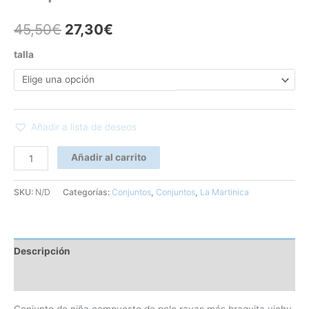
45,50
€
27,30
€
talla
Añadir a lista de deseos
Añadir al carrito
SKU:
N/D
Categorías:
Conjuntos
,
Conjuntos
,
La Martinica
Descripción
Información adicional
Conjunto de niña compuesto de polo rayas más braguita vichy