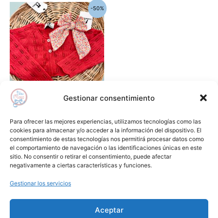
El
El
Este
-50%
precio
precio
producto
original
actual
era:
es:
tiene
46,60€.
23,30€.
múltiples
variantes.
Las
opciones
se
Gestionar consentimiento
pueden
Jerséis , chaquetas y sudaderas
elegir
Chaqueta niña corta moulin
Para ofrecer las mejores experiencias, utilizamos tecnologías como las
en
rouge LA MARTINICA
cookies para almacenar y/o acceder a la información del dispositivo. El
consentimiento de estas tecnologías nos permitirá procesar datos como
la
46,60
€
23,30
€
el comportamiento de navegación o las identificaciones únicas en este
página
sitio. No consentir o retirar el consentimiento, puede afectar
Seleccionar opciones
de
negativamente a ciertas características y funciones.
producto
Gestionar los servicios
Añadir a lista de deseos
Aceptar