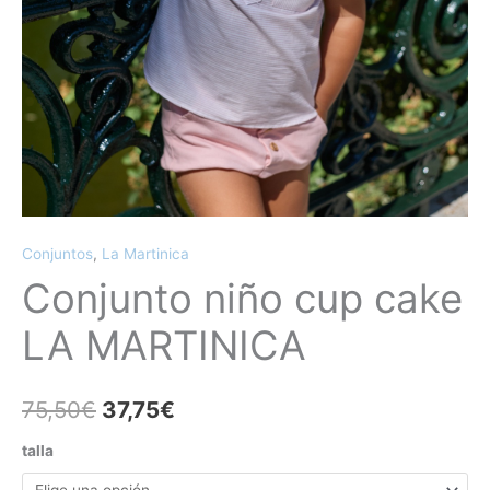
Conjuntos
,
La Martinica
Conjunto niño cup cake
LA MARTINICA
75,50
€
37,75
€
talla