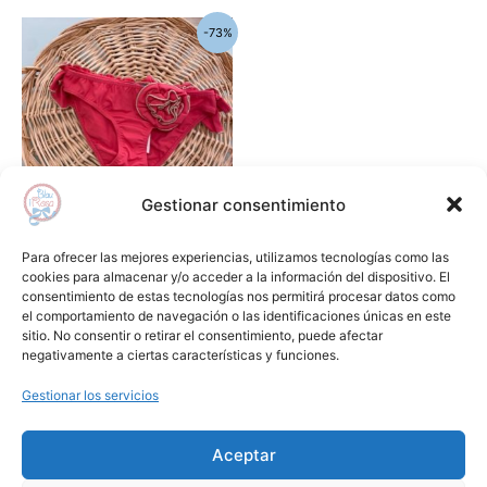
El
El
Este
-73%
precio
precio
producto
original
actual
era:
es:
tiene
36,50€.
10,00€.
múltiples
variantes.
Las
opciones
Gestionar consentimiento
se
pueden
Baño
Para ofrecer las mejores experiencias, utilizamos tecnologías como las
elegir
Culetin Luxuri La Martinica
cookies para almacenar y/o acceder a la información del dispositivo. El
consentimiento de estas tecnologías nos permitirá procesar datos como
en
36,50
€
10,00
€
el comportamiento de navegación o las identificaciones únicas en este
la
sitio. No consentir o retirar el consentimiento, puede afectar
Seleccionar opciones
página
negativamente a ciertas características y funciones.
de
Gestionar los servicios
Añadir a lista de deseos
producto
Aceptar