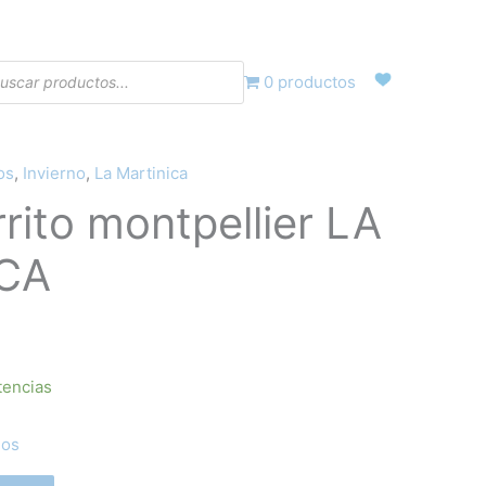
eda
0 productos
tos
os
,
Invierno
,
La Martinica
rrito montpellier LA
ecio
CA
tual
:
,69€.
tencias
eos