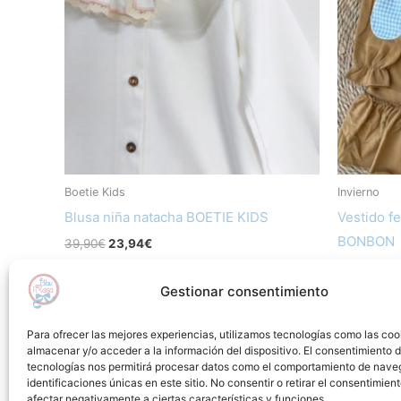
múltiples
variantes.
Las
opciones
se
pueden
elegir
en
Boetie Kids
Invierno
la
Blusa niña natacha BOETIE KIDS
Vestido f
página
BONBON
39,90
€
23,94
€
de
44,35
€
20
producto
Seleccionar opciones
Gestionar consentimiento
Sel
Añadir a lista de deseos
Para ofrecer las mejores experiencias, utilizamos tecnologías como las coo
almacenar y/o acceder a la información del dispositivo. El consentimiento 
Añadir
tecnologías nos permitirá procesar datos como el comportamiento de nave
identificaciones únicas en este sitio. No consentir o retirar el consentimien
afectar negativamente a ciertas características y funciones.