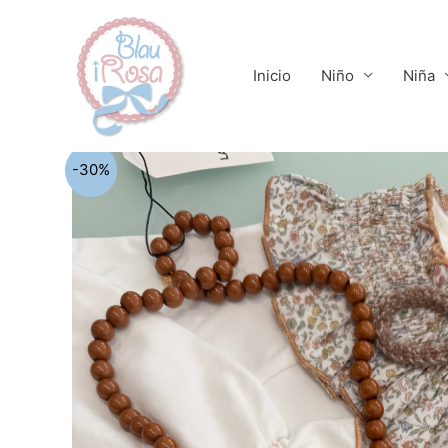
Ir
al
contenido
Inicio
Niño
Niña
-30%