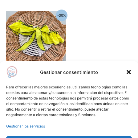
El
El
Este
-30%
precio
precio
producto
original
actual
era:
es:
tiene
35,50€.
24,85€.
múltiples
variantes.
Las
opciones
se
Gestionar consentimiento
pueden
Baño
elegir
Culetín capitán nemo LA
Para ofrecer las mejores experiencias, utilizamos tecnologías como las
en
MARTINICA
cookies para almacenar y/o acceder a la información del dispositivo. El
consentimiento de estas tecnologías nos permitirá procesar datos como
la
35,50
€
24,85
€
el comportamiento de navegación o las identificaciones únicas en este
página
sitio. No consentir o retirar el consentimiento, puede afectar
Seleccionar opciones
de
negativamente a ciertas características y funciones.
producto
Gestionar los servicios
Añadir a lista de deseos