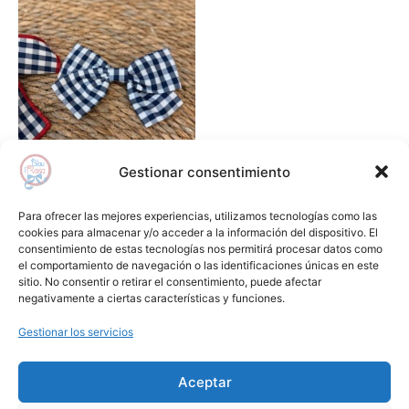
Gestionar consentimiento
Complementos
Lazo vichy MON PETIT
Para ofrecer las mejores experiencias, utilizamos tecnologías como las
BONBON
cookies para almacenar y/o acceder a la información del dispositivo. El
consentimiento de estas tecnologías nos permitirá procesar datos como
8,90
€
el comportamiento de navegación o las identificaciones únicas en este
sitio. No consentir o retirar el consentimiento, puede afectar
Añadir al carrito
negativamente a ciertas características y funciones.
Gestionar los servicios
Añadir a lista de deseos
Aceptar