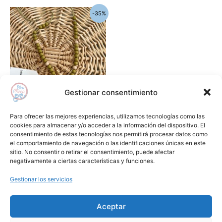
El
El
-35%
precio
precio
original
actual
era:
es:
15,50€.
10,00€.
Gestionar consentimiento
Complementos
Para ofrecer las mejores experiencias, utilizamos tecnologías como las
Collar farm LA MARTINICA
cookies para almacenar y/o acceder a la información del dispositivo. El
consentimiento de estas tecnologías nos permitirá procesar datos como
15,50
€
10,00
€
el comportamiento de navegación o las identificaciones únicas en este
sitio. No consentir o retirar el consentimiento, puede afectar
Añadir al carrito
negativamente a ciertas características y funciones.
Gestionar los servicios
Añadir a lista de deseos
Aceptar