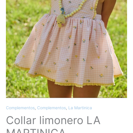
Complementos
,
Complementos
,
La Martinica
Collar limonero LA
MARTINICA