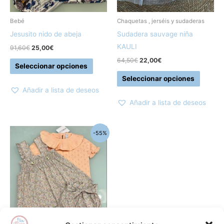
se
se
pueden
pueden
Bebé
Chaquetas , jerséis y sudaderas
elegir
elegir
Jesusito nido de abeja
Sudadera sauvage niña
en
en
KAULI
91,60
€
25,00
€
la
la
64,50
€
22,00
€
Seleccionar opciones
página
página
Seleccionar opciones
de
de
Añadir a lista de deseos
producto
produc
Añadir a lista de deseos
El
El
Este
-55%
precio
precio
producto
original
actual
era:
es:
tiene
62,00€.
28,00€.
múltiples
variantes.
Las
opciones
se