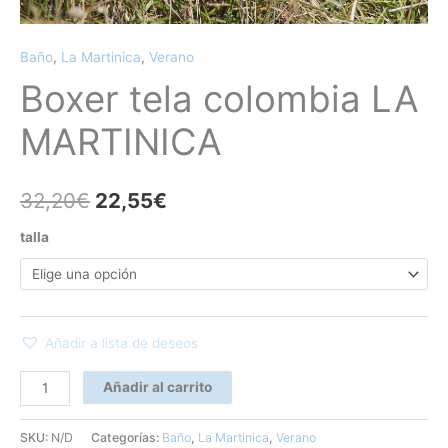
Baño
,
La Martinica
,
Verano
Boxer tela colombia LA
MARTINICA
32,20
€
22,55
€
talla
Añadir a lista de deseos
Añadir al carrito
SKU:
N/D
Categorías:
Baño
,
La Martinica
,
Verano