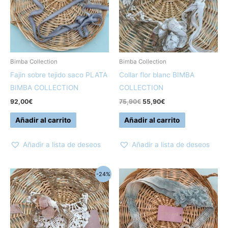
Bimba Collection
Bimba Collection
Fajin sobre tejido saco PLATA
Collar flor blanc BIMBA
BIMBA COLLECTION
COLLECTION
92,00
€
75,90
€
55,90
€
Añadir al carrito
Añadir al carrito
Añadir a lista de deseos
Añadir a lista de deseos
El
El
-24%
precio
precio
original
actual
era:
es:
82,00€.
62,00€.