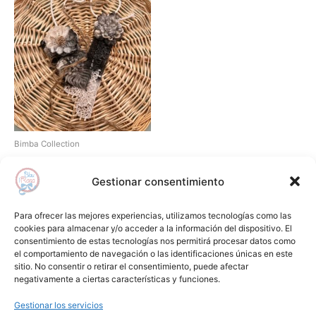
Bimba Collection
Pechera negra y cruda
BELLA BIMBA
Gestionar consentimiento
62,00
€
Para ofrecer las mejores experiencias, utilizamos tecnologías como las
Añadir al carrito
cookies para almacenar y/o acceder a la información del dispositivo. El
consentimiento de estas tecnologías nos permitirá procesar datos como
el comportamiento de navegación o las identificaciones únicas en este
Añadir a lista de deseos
sitio. No consentir o retirar el consentimiento, puede afectar
negativamente a ciertas características y funciones.
Gestionar los servicios