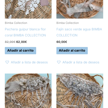
Bimba Collection
Bimba Collection
Pechera guipur blanca flor
Fajín saco verde agua BIMBA
coral BIMBA COLLECTION
COLLECTION
82,00
€
62,00
€
60,00
€
Añadir al carrito
Añadir al carrito
Añadir a lista de deseos
Añadir a lista de deseos