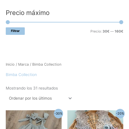
i
i
Precio máximo
m
m
o
o
Filtrar
Precio:
30€
—
160€
Ordenado
Inicio
/
Marca
/ Bimba Collection
por
los
últimos
Bimba Collection
Mostrando los 31 resultados
El
El
El
El
Este
-30%
-20%
precio
precio
precio
precio
producto
original
actual
original
actual
era:
es:
era:
es:
tiene