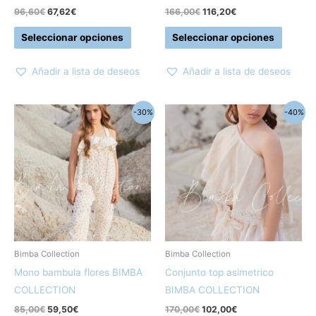
la
la
96,60
€
67,62
€
166,00
€
116,20
€
página
página
Seleccionar opciones
Seleccionar opciones
de
de
producto
produc
Añadir a lista de deseos
Añadir a lista de deseos
El
El
El
El
Este
Este
-30%
-40%
precio
precio
precio
precio
producto
produc
original
actual
original
actual
era:
es:
era:
es:
tiene
tiene
85,00€.
59,50€.
170,00€.
102,00€.
múltiples
múltipl
variantes.
variant
Las
Las
opciones
opcion
se
se
pueden
pueden
Bimba Collection
Bimba Collection
elegir
elegir
Mono bambula flores BIMBA
Conjunto top asimetrico
en
en
COLLECTION
BIMBA COLLECTION
la
la
85,00
€
59,50
€
170,00
€
102,00
€