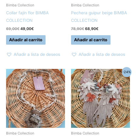
Bimba Collection
Bimba Collection
Collar fajín flor BIMBA
Pechera guipur beige BIMBA
COLLECTION
COLLECTION
69,00
€
49,00
€
78,90
€
68,90
€
Añadir al carrito
Añadir al carrito
Añadir a lista de deseos
Añadir a lista de deseos
El
El
-24%
precio
precio
original
actual
era:
es:
85,00€.
65,00€.
Bimba Collection
Bimba Collection