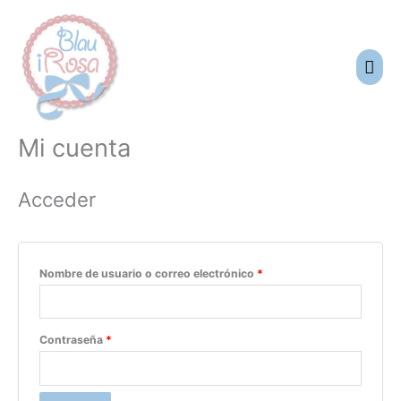
Ir
Men
al
prin
contenido
Mi cuenta
Obligatorio
Obligatorio
Obligatorio
Acceder
Nombre de usuario o correo electrónico
*
Contraseña
*