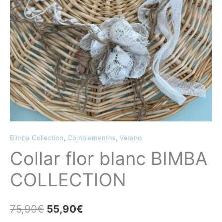
Bimba Collection
,
Complementos
,
Verano
Collar flor blanc BIMBA
COLLECTION
75,90
€
55,90
€