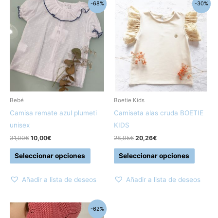
El
El
El
El
Este
Este
-68%
-30%
precio
precio
precio
precio
producto
produc
original
actual
original
actual
era:
es:
era:
es:
tiene
tiene
31,00€.
10,00€.
28,95€.
20,26€.
múltiples
múltipl
variantes.
variant
Las
Las
opciones
opcion
se
se
pueden
pueden
Bebé
Boetie Kids
elegir
elegir
Camisa remate azul plumeti
Camiseta alas cruda BOETIE
en
en
unisex
KIDS
la
la
31,00
€
10,00
€
28,95
€
20,26
€
página
página
Seleccionar opciones
Seleccionar opciones
de
de
producto
produc
Añadir a lista de deseos
Añadir a lista de deseos
El
El
Este
-62%
precio
precio