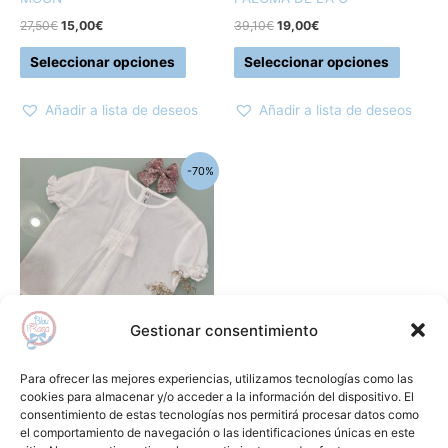
la
la
27,50
€
15,00
€
39,10
€
19,00
€
página
página
Seleccionar opciones
Seleccionar opciones
de
de
producto
produc
Añadir a lista de deseos
Añadir a lista de deseos
El
El
Este
-70%
precio
precio
producto
original
actual
era:
es:
tiene
40,00€.
12,00€.
múltiples
variantes.
Las
opciones
Gestionar consentimiento
se
pueden
Bebé
Para ofrecer las mejores experiencias, utilizamos tecnologías como las
elegir
Camisa bebé niña
cookies para almacenar y/o acceder a la información del dispositivo. El
consentimiento de estas tecnologías nos permitirá procesar datos como
en
40,00
€
12,00
€
el comportamiento de navegación o las identificaciones únicas en este
la