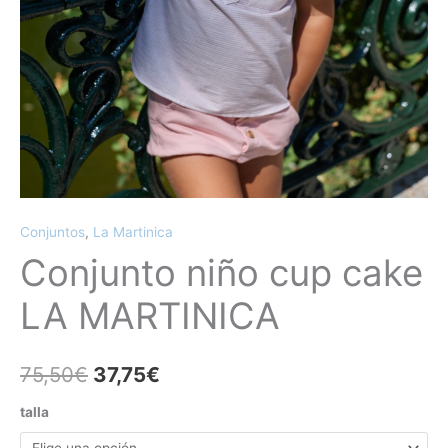
Conjuntos
,
La Martinica
Conjunto niño cup cake
LA MARTINICA
75,50
€
37,75
€
talla