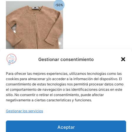
El
El
Este
-50%
precio
precio
producto
original
actual
era:
es:
tiene
44,40€.
22,20€.
múltiples
variantes.
Las
opciones
se
Gestionar consentimiento
pueden
Jerséis , chaquetas y sudaderas
elegir
Chaqueta bebe niño larga
Para ofrecer las mejores experiencias, utilizamos tecnologías como las
en
ibiza LA MARTINICA
cookies para almacenar y/o acceder a la información del dispositivo. El
consentimiento de estas tecnologías nos permitirá procesar datos como
la
44,40
€
22,20
€
el comportamiento de navegación o las identificaciones únicas en este
página
sitio. No consentir o retirar el consentimiento, puede afectar
Seleccionar opciones
de
negativamente a ciertas características y funciones.
producto
Gestionar los servicios
Añadir a lista de deseos
Aceptar