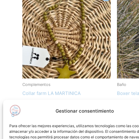
original
actual
ori
era:
es:
era
15,50€.
10,00€.
32,
Complementos
Baño
Collar farm LA MARTINICA
Boxer tel
15,50
€
10,00
€
32,20
€
22
Gestionar consentimiento
Añadir al carrito
Sel
Para ofrecer las mejores experiencias, utilizamos tecnologías como las coo
almacenar y/o acceder a la información del dispositivo. El consentimiento 
Añadir a lista de deseos
Añadir
tecnologías nos permitirá procesar datos como el comportamiento de nave