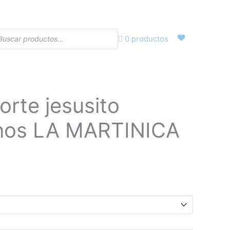
eda
0 productos
ctos
orte jesusito
recio
nos LA MARTINICA
ctual
s:
1,65€.