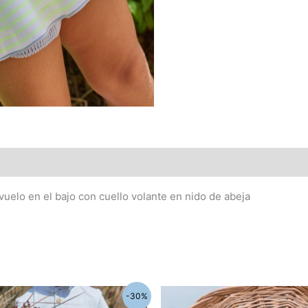
 vuelo en el bajo con cuello volante en nido de abeja
El
El
El
Este
-30%
cio
precio
precio
precio