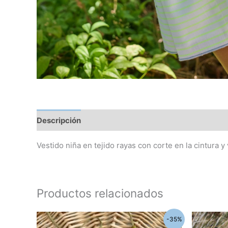
Descripción
Información adicional
Vestido niña en tejido rayas con corte en la cintura y
Productos relacionados
El
El
El
-35%
precio
precio
pre