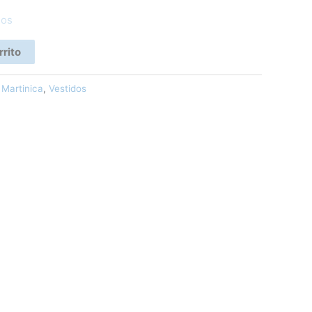
eos
rrito
 Martinica
,
Vestidos