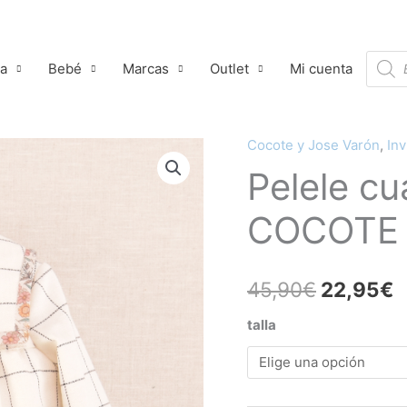
Búsqu
ña
Bebé
Marcas
Outlet
Mi cuenta
de
produ
Cocote y Jose Varón
,
Inv
Pelele
El
E
Pelele cu
cuadros
precio
p
flores
COCOTE
COCOTE
original
a
cantidad
era:
e
45,90
€
22,95
€
45,90€.
2
talla