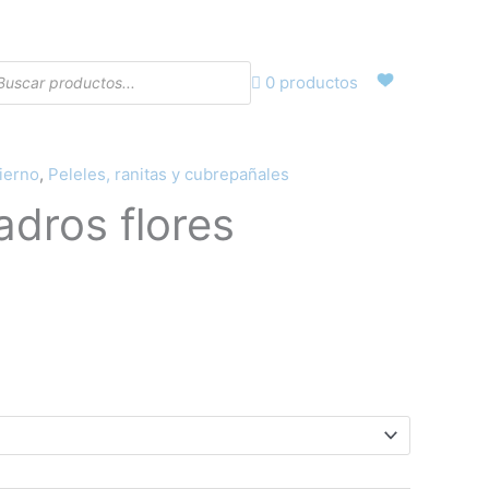
eda
0 productos
ctos
ierno
,
Peleles, ranitas y cubrepañales
l
adros flores
recio
ctual
s:
2,95€.