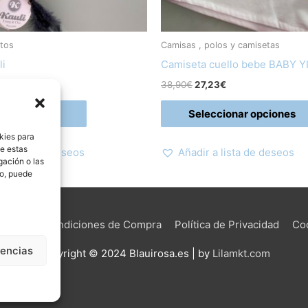
tos
Camisas , polos y camisetas
li
Camiseta cuello bebe BABY Y
0
€
38,90
€
27,23
€
ir al carrito
Seleccionar opciones
kies para
de estas
 a lista de deseos
Añadir a lista de deseos
gación o las
to, puede
o Legal
Condiciones de Compra
Política de Privacidad
Co
rencias
Copyright © 2024 Blauirosa.es | by
Lilamkt.com