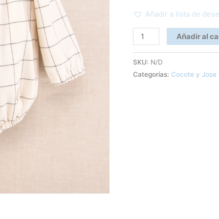
Añadir a lista de des
Añadir al ca
SKU:
N/D
Categorías:
Cocote y Jose