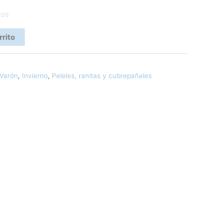
eos
rrito
 Varón
,
Invierno
,
Peleles, ranitas y cubrepañales