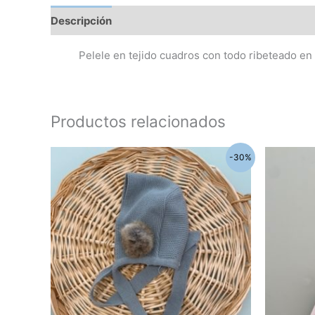
Descripción
Información adicional
Pelele en tejido cuadros con todo ribeteado en
Productos relacionados
El
El
El
-30%
precio
precio
pre
original
actual
orig
era:
es:
era:
20,90€.
14,60€.
18,