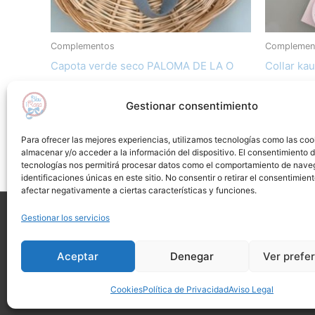
Complementos
Complemen
Capota verde seco PALOMA DE LA O
Collar kau
20,90
€
14,60
€
18,90
€
8,9
Gestionar consentimiento
Añadir al carrito
Añad
Para ofrecer las mejores experiencias, utilizamos tecnologías como las coo
almacenar y/o acceder a la información del dispositivo. El consentimiento 
Añadir a lista de deseos
Añadir
tecnologías nos permitirá procesar datos como el comportamiento de nave
identificaciones únicas en este sitio. No consentir o retirar el consentimien
afectar negativamente a ciertas características y funciones.
Gestionar los servicios
Avis
Aceptar
Denegar
Ver prefe
Cookies
Política de Privacidad
Aviso Legal