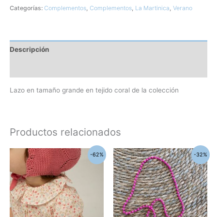
Categorías:
Complementos
,
Complementos
,
La Martinica
,
Verano
Descripción
Información adicional
Lazo en tamaño grande en tejido coral de la colección
Productos relacionados
El
El
El
El
Este
-62%
-32%
precio
precio
precio
precio
producto
original
actual
original
actual
era:
es:
era:
es:
tiene
59,90€.
23,00€.
12,60€.
8,60€.
múltiples
variantes.
Las