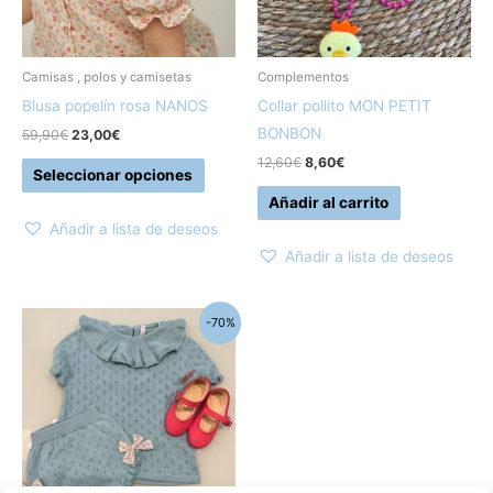
opciones
se
pueden
Camisas , polos y camisetas
Complementos
elegir
Blusa popelín rosa NANOS
Collar pollito MON PETIT
en
BONBON
59,90
€
23,00
€
la
12,60
€
8,60
€
Seleccionar opciones
página
Añadir al carrito
de
Añadir a lista de deseos
producto
Añadir a lista de deseos
El
El
Este
-70%
precio
precio
producto
original
actual
era:
es:
tiene
43,00€.
13,00€.
múltiples
variantes.
Las
opciones