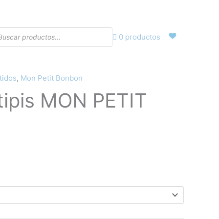
eda
0 productos
ctos
tidos
,
Mon Petit Bonbon
l
 tipis MON PETIT
recio
ctual
s:
3,30€.