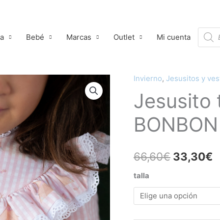
Búsqu
ña
Bebé
Marcas
Outlet
Mi cuenta
de
produ
Invierno
,
Jesusitos y ves
Jesusito
El
E
Jesusito
tipis
precio
p
MON
BONBON
PETIT
original
a
BONBON
era:
e
cantidad
66,60
€
33,30
€
66,60€.
3
talla