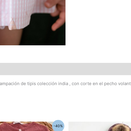
ampación de tipis colección india , con corte en el pecho volant
El
El
El
-40%
cio
precio
precio
precio