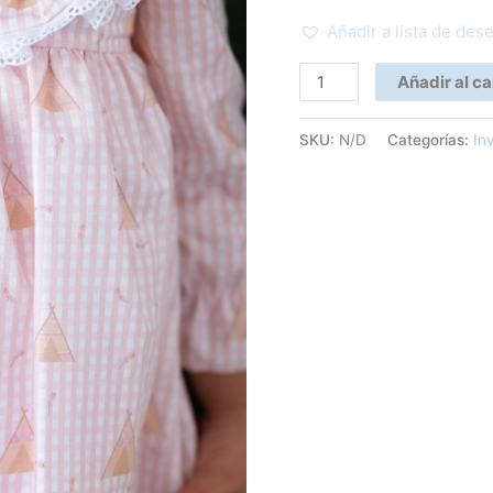
Añadir a lista de des
Añadir al ca
SKU:
N/D
Categorías:
In