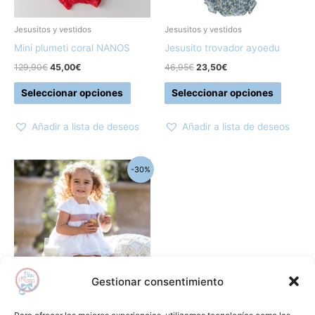
se
se
pueden
pueden
Jesusitos y vestidos
Jesusitos y vestidos
elegir
elegir
Mini plumeti coral NANOS
Jesusito trovador ayoedu
en
en
129,90
€
45,00
€
46,95
€
23,50
€
la
la
Seleccionar opciones
Seleccionar opciones
página
página
de
de
Añadir a lista de deseos
Añadir a lista de deseos
producto
produc
El
El
Este
-30%
precio
precio
producto
original
actual
era:
es:
tiene
51,95€.
36,35€.
múltiples
variantes.
Las
opciones
Gestionar consentimiento
se
pueden
Jesusitos y vestidos