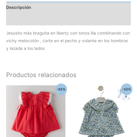
Descripción
Información adicional
Jesusito más braguita en liberty con tonos lila combinando con
vichy melocotón , corte en el pecho y volante en los hombros
y lazada a los lados
Productos relacionados
El
El
El
El
Este
Este
-65%
-50%
precio
precio
precio
precio
producto
produc
original
actual
original
actual
era:
es:
era:
es:
tiene
tiene
129,90€.
45,00€.
46,95€.
23,50€.
múltiples
múltipl
variantes.
variant
Las
Las
opciones
opcion