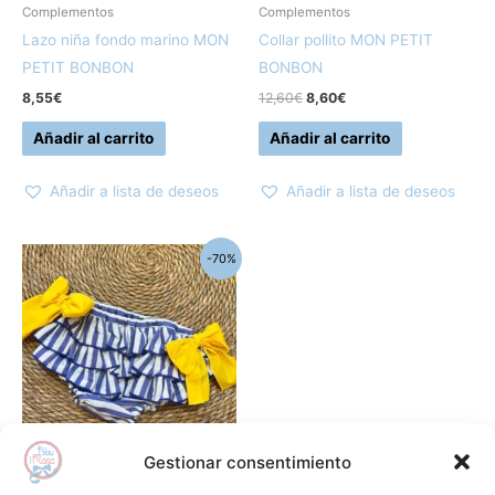
Complementos
Complementos
Lazo niña fondo marino MON
Collar pollito MON PETIT
PETIT BONBON
BONBON
8,55
€
12,60
€
8,60
€
Añadir al carrito
Añadir al carrito
Añadir a lista de deseos
Añadir a lista de deseos
El
El
Este
-70%
precio
precio
producto
original
actual
era:
es:
tiene
32,85€.
10,00€.
múltiples
variantes.
Las
opciones
se
Gestionar consentimiento
pueden
Mon Petit Bonbon