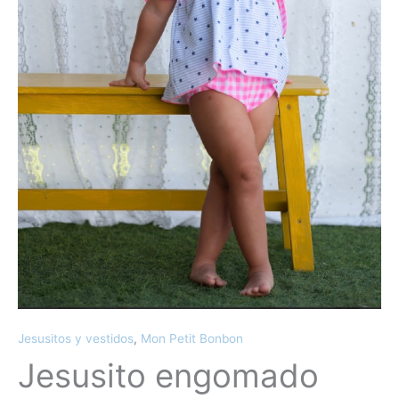
Jesusitos y vestidos
,
Mon Petit Bonbon
Jesusito engomado