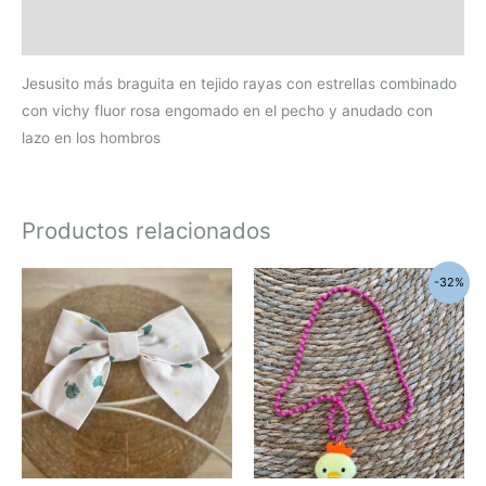
Información adicional
Jesusito más braguita en tejido rayas con estrellas combinado
con vichy fluor rosa engomado en el pecho y anudado con
lazo en los hombros
Productos relacionados
El
El
-32%
precio
precio
original
actual
era:
es:
12,60€.
8,60€.