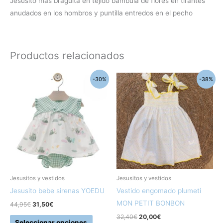
Jesusito más braguita en tejido bambula de flores en tirantes
anudados en los hombros y puntilla entredos en el pecho
Productos relacionados
El
El
El
El
Este
Este
-30%
-38%
precio
precio
precio
precio
producto
produc
original
actual
original
actual
era:
es:
era:
es:
tiene
tiene
44,95€.
31,50€.
32,40€.
20,00€.
múltiples
múltipl
variantes.
variant
Las
Las
opciones
opcion
se
se
pueden
pueden
Jesusitos y vestidos
Jesusitos y vestidos
elegir
elegir
Jesusito bebe sirenas YOEDU
Vestido engomado plumeti
en
en
MON PETIT BONBON
44,95
€
31,50
€
la
la
32,40
€
20,00
€
Seleccionar opciones