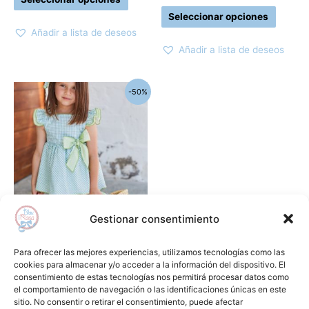
página
página
Seleccionar opciones
de
de
Añadir a lista de deseos
producto
produc
Añadir a lista de deseos
El
El
Este
-50%
precio
precio
producto
original
actual
era:
es:
tiene
81,10€.
40,55€.
múltiples
variantes.
Las
opciones
se
Gestionar consentimiento
pueden
Jesusitos
elegir
Jesusito cadaques LA
Para ofrecer las mejores experiencias, utilizamos tecnologías como las
en
MARTINICA
cookies para almacenar y/o acceder a la información del dispositivo. El
consentimiento de estas tecnologías nos permitirá procesar datos como
la
81,10
€
40,55
€
el comportamiento de navegación o las identificaciones únicas en este
página
sitio. No consentir o retirar el consentimiento, puede afectar
Seleccionar opciones