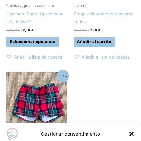
pueden
Camisas , polos y camisetas
Invierno
elegir
Camiseta Punto Crudo bebe
Braga volantón cobre paloma
en
niña NANOS
de la o
la
64,90
€
19,00
€
34,50
€
12,00
€
página
Seleccionar opciones
Añadir al carrito
de
producto
Añadir a lista de deseos
Añadir a lista de deseos
El
El
Este
-61%
precio
precio
producto
original
actual
era:
es:
tiene
154,70€.
60,00€.
múltiples
variantes.
Las
opciones
se
Gestionar consentimiento
pueden
Conjuntos