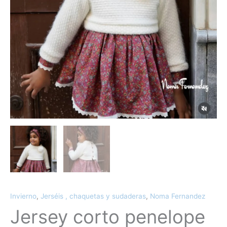
Invierno
,
Jerséis , chaquetas y sudaderas
,
Noma Fernandez
Jersey corto penelope