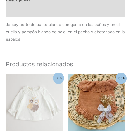
Información adicional
Jersey corto de punto blanco con goma en los puños y en el
cuello y pompón blanco de pelo en el pecho y abotonado en la
espalda
Productos relacionados
El
El
El
El
Este
-71%
-65%
precio
precio
precio
precio
producto
original
actual
original
actual
era:
es:
era:
es:
tiene
64,90€.
19,00€.
34,50€.
12,00€.
múltiples
variantes.
Las
opciones
se