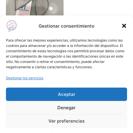
Gestionar consentimiento
Complementos
Lazo pequeño atrapa sueños
Para ofrecer las mejores experiencias, utilizamos tecnologías como las
LA MARTINICA
cookies para almacenar y/o acceder a la información del dispositivo. El
consentimiento de estas tecnologías nos permitirá procesar datos como
13,30
€
9,31
€
el comportamiento de navegación o las identificaciones únicas en este
sitio. No consentir o retirar el consentimiento, puede afectar
Añadir al carrito
negativamente a ciertas características y funciones.
Gestionar los servicios
Añadir a lista de deseos
Aceptar
Aviso Legal
Condiciones de Compra
Denegar
Política de Privacidad
Cookies
1
Ver preferencias
Copyright © 2024 Blauirosa.es | by
Lilamkt.com