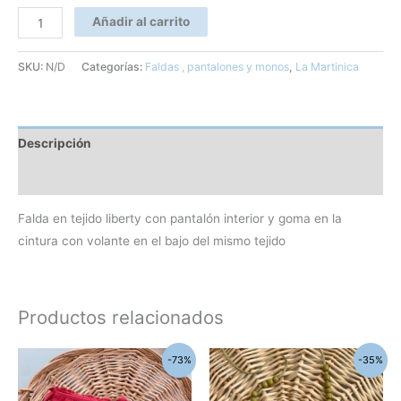
Añadir al carrito
SKU:
N/D
Categorías:
Faldas , pantalones y monos
,
La Martinica
Descripción
Información adicional
Falda en tejido liberty con pantalón interior y goma en la
cintura con volante en el bajo del mismo tejido
Productos relacionados
El
El
El
El
Este
-73%
-35%
precio
precio
precio
precio
producto
original
actual
original
actual
era:
es:
era:
es: