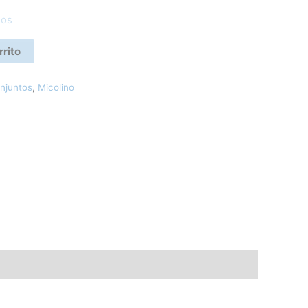
eos
rrito
njuntos
,
Micolino