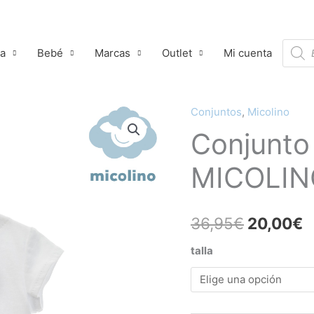
Búsqu
ña
Bebé
Marcas
Outlet
Mi cuenta
de
produ
Conjuntos
,
Micolino
Conjunto
El
E
Conjunto
niño
precio
p
verso
MICOLIN
MICOLINO
original
a
cantidad
era:
e
36,95
€
20,00
€
36,95€.
2
talla