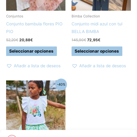
opciones
opcion
se
se
pueden
pueden
Conjuntos
Bimba Collection
elegir
elegir
Conjunto bambula flores PIO
Conjunto midi azul con tul
en
en
PIO
BELLA BIMBA
la
la
52,20
€
20,88
€
145,90
€
72,95
€
página
página
Seleccionar opciones
Seleccionar opciones
de
de
producto
produc
Añadir a lista de deseos
Añadir a lista de deseos
El
El
Este
-40%
precio
precio
producto
original
actual
era:
es:
tiene
40,00€.
24,00€.
múltiples
variantes.
Las
opciones