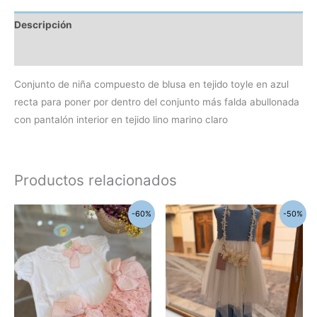
Descripción
Información adicional
Conjunto de niña compuesto de blusa en tejido toyle en azul
recta para poner por dentro del conjunto más falda abullonada
con pantalón interior en tejido lino marino claro
Productos relacionados
El
El
El
El
Este
Este
-60%
-50%
precio
precio
precio
precio
producto
produc
original
actual
original
actual
era:
es:
era:
es:
tiene
tiene
52,20€.
20,88€.
145,90€.
72,95€.
múltiples
múltipl
variantes.
variant
Las
Las