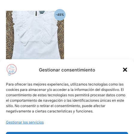
El
El
Este
-49%
precio
precio
producto
original
actual
era:
es:
tiene
23,65€.
12,00€.
múltiples
variantes.
Las
opciones
se
Gestionar consentimiento
pueden
Camisas , polos y camisetas
elegir
Camiseta blanca niña MON
Para ofrecer las mejores experiencias, utilizamos tecnologías como las
en
PETIT BONBON
cookies para almacenar y/o acceder a la información del dispositivo. El
consentimiento de estas tecnologías nos permitirá procesar datos como
la
23,65
€
12,00
€
el comportamiento de navegación o las identificaciones únicas en este
página
sitio. No consentir o retirar el consentimiento, puede afectar
Seleccionar opciones
de
negativamente a ciertas características y funciones.
producto
Gestionar los servicios
Añadir a lista de deseos