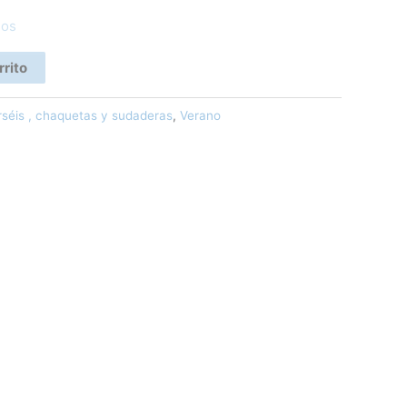
eos
rrito
rséis , chaquetas y sudaderas
,
Verano