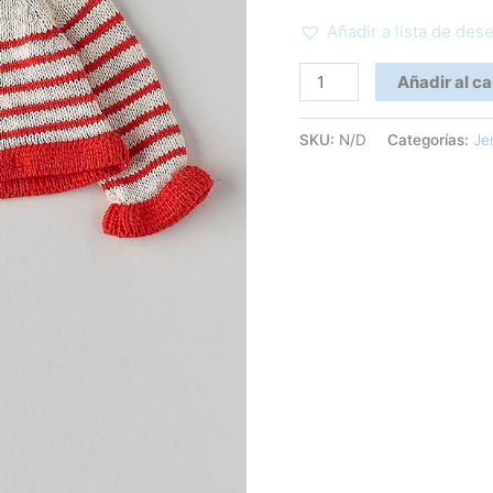
Añadir a lista de des
Añadir al ca
SKU:
N/D
Categorías:
Je