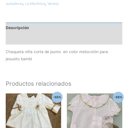
sudaderas
,
La Martinica
,
Verano
Descripción
Información adicional
Chaqueta niña corta de punto en color melocotón para
jesusito bambi
Productos relacionados
El
El
El
El
Este
Este
-68%
-68%
precio
precio
precio
precio
producto
produc
original
actual
original
actual
era:
es:
era:
es:
tiene
tiene
61,90€.
20,00€.
31,00€.
10,00€.
múltiples
múltipl
variantes.
variant