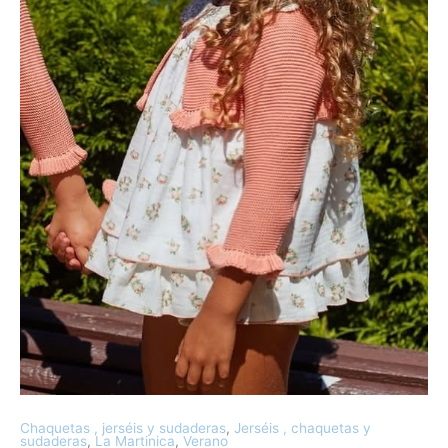
Chaquetas , jerséis y sudaderas
,
Jerséis , chaquetas y
sudaderas
,
La Martinica
,
Verano