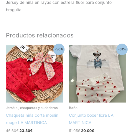
Jersey de niña en rayas con estrella fluor para conjunto
braguita
Productos relacionados
El
El
El
El
Este
Este
-50%
-61%
precio
precio
precio
precio
producto
produc
original
actual
original
actual
era:
es:
era:
es:
tiene
tiene
46,60€.
23,30€.
51,05€.
20,00€.
múltiples
múltipl
variantes.
variant
Las
Las
opciones
opcion
se
se
pueden
pueden
Jerséis , chaquetas y sudaderas
Baño
elegir
elegir
Chaqueta niña corta moulin
Conjunto boxer licra LA
en
en
rouge LA MARTINICA
MARTINICA
la
la
46,60
€
23,30
€
51,05
€
20,00
€