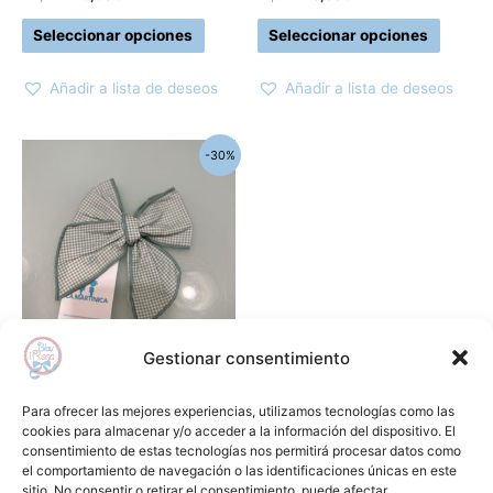
página
página
Seleccionar opciones
Seleccionar opciones
de
de
producto
produc
Añadir a lista de deseos
Añadir a lista de deseos
El
El
-30%
precio
precio
original
actual
era:
es:
13,30€.
9,31€.
Gestionar consentimiento
Complementos
Lazo pequeño atrapa sueños
Para ofrecer las mejores experiencias, utilizamos tecnologías como las
LA MARTINICA
cookies para almacenar y/o acceder a la información del dispositivo. El
consentimiento de estas tecnologías nos permitirá procesar datos como
13,30
€
9,31
€
el comportamiento de navegación o las identificaciones únicas en este
sitio. No consentir o retirar el consentimiento, puede afectar