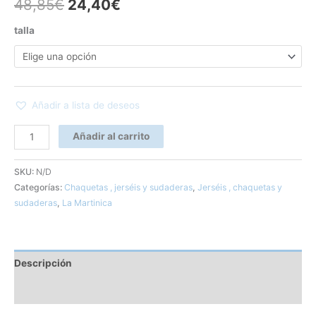
48,85
€
24,40
€
talla
Añadir a lista de deseos
Añadir al carrito
SKU:
N/D
Categorías:
Chaquetas , jerséis y sudaderas
,
Jerséis , chaquetas y
sudaderas
,
La Martinica
Descripción
Información adicional