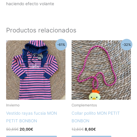
haciendo efecto volante
Productos relacionados
El
El
El
El
Este
-61%
-32%
precio
precio
precio
precio
producto
original
actual
original
actual
era:
es:
era:
es:
tiene
50,65€.
20,00€.
12,60€.
8,60€.
múltiples
variantes.
Las
opciones
se
pueden
Invierno
Complementos
elegir
Vestido rayas fucsia MON
Collar pollito MON PETIT
en
PETIT BONBON
BONBON
la
50,65
€
20,00
€
12,60
€
8,60
€
página