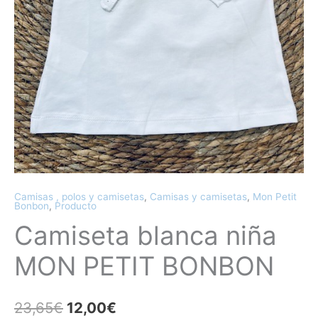
Camisas , polos y camisetas
,
Camisas y camisetas
,
Mon Petit
Bonbon
,
Producto
Camiseta blanca niña
MON PETIT BONBON
23,65
€
12,00
€