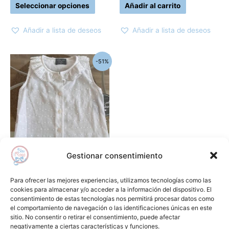
Seleccionar opciones
Añadir al carrito
de
producto
Añadir a lista de deseos
Añadir a lista de deseos
El
El
Este
-51%
precio
precio
producto
original
actual
era:
es:
tiene
35,55€.
17,50€.
múltiples
variantes.
Las
opciones
se
Gestionar consentimiento
pueden
Camisas y camisetas
elegir
Blusa plumeti MON PETIT
Para ofrecer las mejores experiencias, utilizamos tecnologías como las
en
BONBON
cookies para almacenar y/o acceder a la información del dispositivo. El
consentimiento de estas tecnologías nos permitirá procesar datos como
la
35,55
€
17,50
€
el comportamiento de navegación o las identificaciones únicas en este
página
sitio. No consentir o retirar el consentimiento, puede afectar
Seleccionar opciones
de
negativamente a ciertas características y funciones.